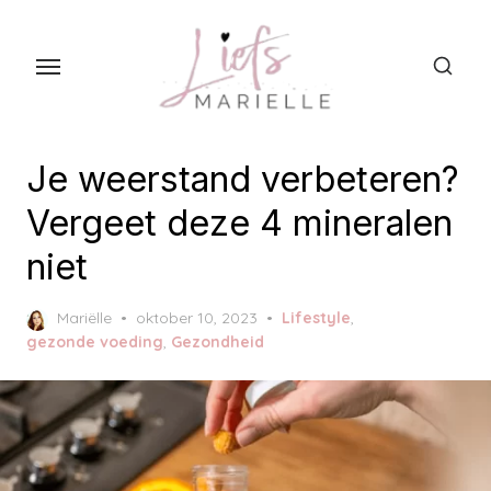
S
k
i
p
t
o
Je weerstand verbeteren?
t
Vergeet deze 4 mineralen
h
niet
e
c
P
Mariëlle
oktober 10, 2023
Lifestyle
,
o
o
gezonde voeding
,
Gezondheid
n
s
t
t
e
e
d
n
o
t
n