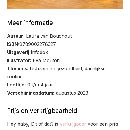
Meer informatie
Auteur:
Laura van Bouchout
ISBN:
9789002278327
Uitgeverij:
Infodok
Illustrator:
Eva Mouton
Thema’s:
Lichaam en gezondheid, dagelijkse
routine.
Leeftijd:
0 t/m 4 jaar.
Verschijningsdatum:
augustus 2023
Prijs en verkrijgbaarheid
Hey baby, Dit of dat? is
verkrijgbaar
voor een prijs