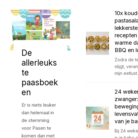
10x koud
pastasal
lekkerste
recepten
warme d
BBQ en l
De
Zodra de t
allerleuks
stijgt, vera
te
mijn eetlus
paasboek
en
24 weke
zwanger:
Er is niets leuker
bewegin
dan helemaal in
levensva
de stemming
van je b
voor Pasen te
Bij 24 wek
komen dan met
is je baby