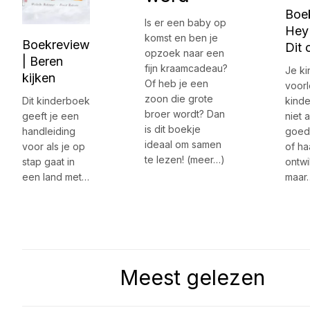
Boe
Is er een baby op
Hey
komst en ben je
Boekreview
Dit 
opzoek naar een
| Beren
fijn kraamcadeau?
Je ki
kijken
Of heb je een
voorl
zoon die grote
Dit kinderboek
kinde
broer wordt? Dan
geeft je een
niet 
is dit boekje
handleiding
goed 
ideaal om samen
voor als je op
of ha
te lezen! (meer…)
stap gaat in
ontwi
een land met…
maar
Meest gelezen