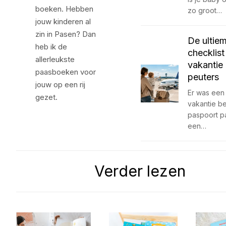
boeken. Hebben
zo groot…
jouw kinderen al
zin in Pasen? Dan
De ultie
heb ik de
checklist
allerleukste
vakantie
paasboeken voor
peuters
jouw op een rij
Er was een 
gezet.
vakantie b
paspoort p
een…
Verder lezen