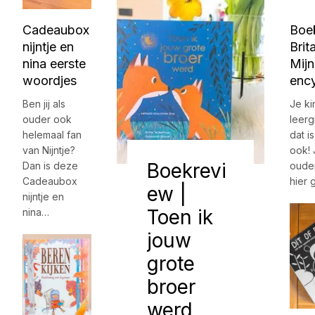
Cadeaubox
Boe
nijntje en
Brit
nina eerste
Mijn
woordjes
enc
Ben jij als
Je ki
ouder ook
leerg
helemaal fan
dat i
van Nijntje?
ook! J
Boekrevi
Dan is deze
oude
Cadeaubox
hier 
ew |
nijntje en
Toen ik
nina…
jouw
grote
broer
werd