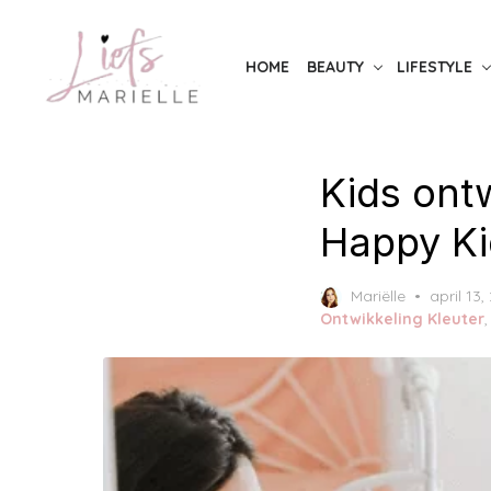
Skip
to
HOME
BEAUTY
LIFESTYLE
the
content
Kids ont
Happy K
Posted
Mariëlle
april 13,
on
Ontwikkeling Kleuter