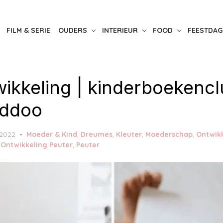
FILM & SERIE
OUDERS
INTERIEUR
FOOD
FEESTDAG
wikkeling | kinderboekenc
iddoo
 2022
Moeder & Kind
,
Dreumes
,
Kleuter
,
Moederschap
,
Ontwik
,
Ontwikkeling Peuter
,
Peuter