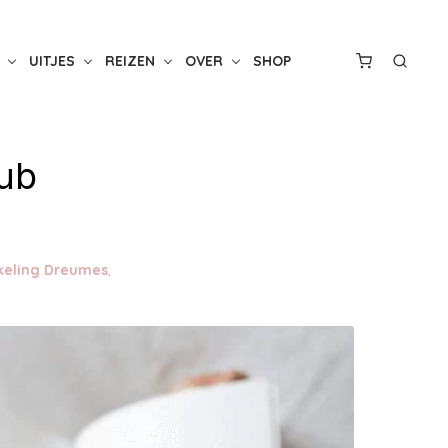
UITJES
REIZEN
OVER
SHOP
lub
keling Dreumes
,