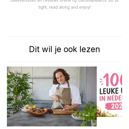
belevenissen en reviews online op Liefsmarielle.nl. So sit
tight, read along and enjoy!
Dit wil je ook lezen