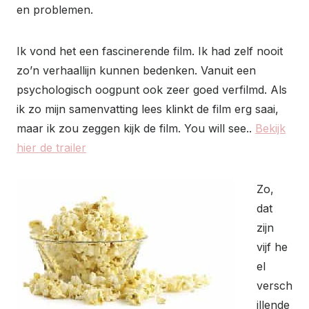
en problemen.
Ik vond het een fascinerende film. Ik had zelf nooit
zo’n verhaallijn kunnen bedenken. Vanuit een
psychologisch oogpunt ook zeer goed verfilmd. Als
ik zo mijn samenvatting lees klinkt de film erg saai,
maar ik zou zeggen kijk de film. You will see..
Bekijk
hier de trailer
Zo,
dat
zijn
vijf he
el
versch
illende