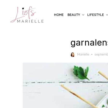
Skip
to
HOME
BEAUTY
LIFESTYLE
the
content
garnalen
Posted
Mariëlle
septemb
on