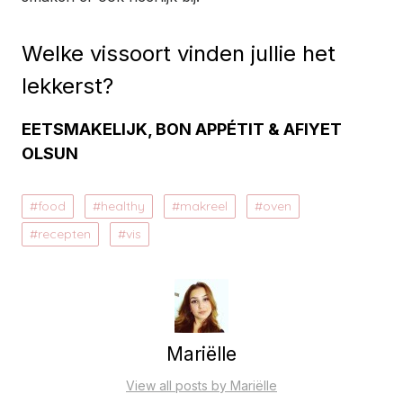
Welke vissoort vinden jullie het
lekkerst?
EETSMAKELIJK, BON APPÉTIT & AFIYET
OLSUN
food
healthy
makreel
oven
recepten
vis
Mariëlle
View all posts by Mariëlle