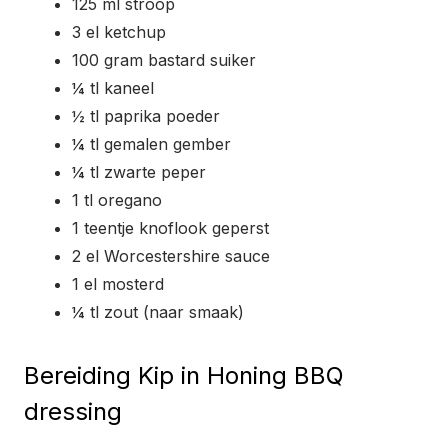
125 ml stroop
3 el ketchup
100 gram bastard suiker
¼ tl kaneel
½ tl paprika poeder
¼ tl gemalen gember
¼ tl zwarte peper
1 tl oregano
1 teentje knoflook geperst
2 el Worcestershire sauce
1 el mosterd
¼ tl zout (naar smaak)
Bereiding Kip in Honing BBQ
dressing