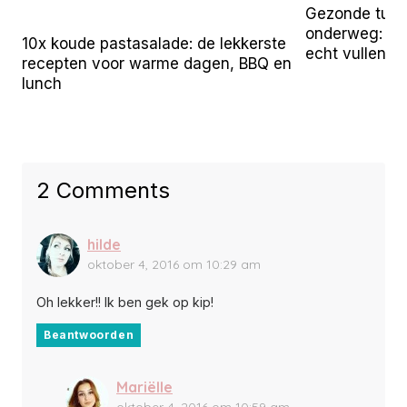
Gezonde tuss
onderweg: 25 
10x koude pastasalade: de lekkerste
echt vullen
recepten voor warme dagen, BBQ en
lunch
2 Comments
hilde
oktober 4, 2016 om 10:29 am
Oh lekker!! Ik ben gek op kip!
Beantwoorden
Mariëlle
oktober 4, 2016 om 10:59 am