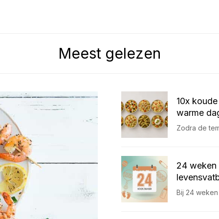
Meest gelezen
10x koude 
warme dag
Zodra de temp
24 weken 
levensvatb
Bij 24 weken