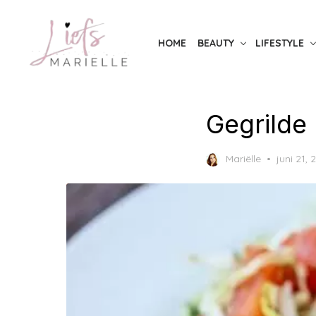
Skip
to
HOME
BEAUTY
LIFESTYLE
the
content
Gegrilde
Posted
Mariëlle
juni 21,
on