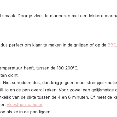
l smaak. Door je vlees te marineren met een lekkere marina
 dus perfect om klaar te maken in de grillpan of op de
BBQ
e temperatuur heeft, tussen de 180-200℃.
ten dicht.
n. Niet schudden dus, dan krijg je geen mooi streepjes-motie
ill lig en de pan overal raken. Voor zowel een gelijkmatige g
ankelijk van de dikte tussen de 4 en 8 minuten. Of meet d
 een
vleesthermometer
.
toe als ze in de pan liggen.