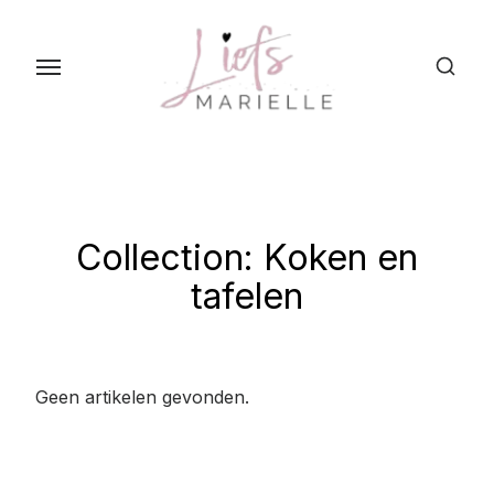
S
k
i
p
t
o
t
h
Collection:
Koken en
e
tafelen
c
o
n
t
Geen artikelen gevonden.
e
n
t