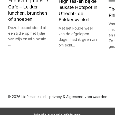
Foodspot | La Fille
High tea-en bij de
Café – Lekker
leukste Hotspot in
Th
lunchen, brunchen
Utrecht- de
Rh
of snoepen
Bakkerswinkel
Van
Deze hotspot stond al
Met het koude weer
met
een tijdje op het lijstje
van de afgelopen
en 
van mijn en mijn bestie.
dagen had ik geen zin
Ze 
…
om echt…
ges
© 2026 Liefsmarielle.nl
privacy & Algemene voorwaarden