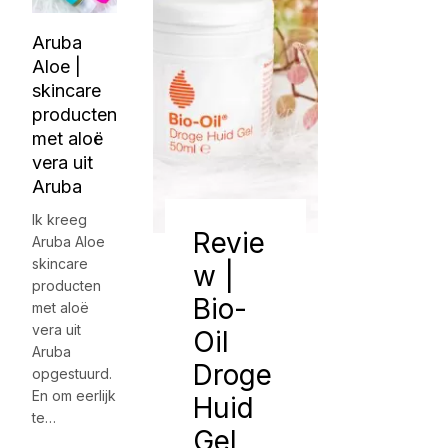
Aruba
Aloe |
skincare
producten
met aloë
vera uit
Aruba
Ik kreeg
Revie
Aruba Aloe
skincare
w |
producten
Bio-
met aloë
vera uit
Oil
Aruba
Droge
opgestuurd.
En om eerlijk
Huid
te…
Gel