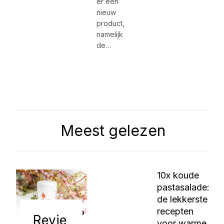
er een
nieuw
product,
namelijk
de…
Meest gelezen
10x koude
pastasalade:
de lekkerste
recepten
Revie
voor warme