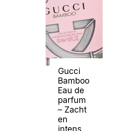
Gucci
Bamboo
Eau de
parfum
– Zacht
en
intens