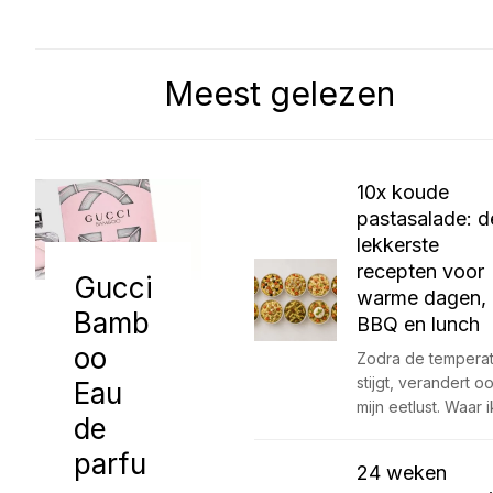
Meest gelezen
10x koude
pastasalade: d
lekkerste
recepten voor
Gucci
warme dagen,
Bamb
BBQ en lunch
oo
Zodra de tempera
stijgt, verandert o
Eau
mijn eetlust. Waar 
de
parfu
24 weken