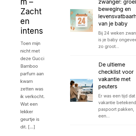
m –
zwanger: groei
beweging en
Zacht
levensvatbaar
en
van je baby
intens
Bij 24 weken zwa
is je baby ongeve
Toen mijn
zo groot…
nicht met
deze Gucci
De ultieme
Bamboo
checklist voor
parfum aan
vakantie met
kwam
peuters
zetten was
Er was een tijd dat
ik verkocht.
vakantie betekend
Wat een
paspoort pakken,
lekker
een…
geurtje is
dit. […]