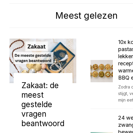
Meest gelezen
10x k
pasta
lekker
recep
warme
BBQ e
Zakaat: de
Zodra 
meest
stijgt,
mijn ee
gestelde
vragen
24 w
beantwoord
zwang
beweg