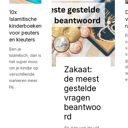
10x
Islamitische
kinderboeken
voor peuters
R
en kleuters
o
v
Ben je
v
Islamitisch, dan is
g
het super mooi
d
Zakaat:
om je kindje op
w
verschillende
de meest
e
manieren meer
gestelde
bij…
vragen
beantwoo
rd
Als één van de vijf