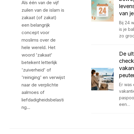
Als één van de vijf
leven
zuilen van de islam is
van j
zakaat (of zakat)
Bij 24
een belangrijk
is je b
concept voor
zo gro
moslims over de
hele wereld. Het
De ul
woord 'zakaat'
checkl
betekent letterlijk
vakan
'zuiverheid' of
peute
'reiniging' en verwijst
naar de verplichte
Er was 
vakant
aalmoes of
paspoo
liefdadigheidsbelasti
een…
ng…