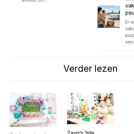
vak
peu
Er w
vaka
pas
een
Verder lezen
Zayn’s 1ste