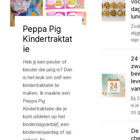
vo
dag
lun
Zod
Peppa Pig
stij
Kindertraktat
mijn
ie
24
Heb jij een peuter of
zwa
kleuter die jarig is? Dan
be
is het leuk om zelf een
lev
kindertraktatie te
van
maken. Ik maakte een
Bij
Peppa Pig
is j
Kindertraktatie die je
zo 
kunt uitdelen op het
kinderdagverblijf, een
De 
kinderverjaardag of op
che
school. En…