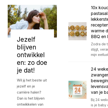
10x kou
pastasal
lekkerst
recepte
warme d
BBQ en 
Jezelf
Zodra de 
blijven
stijgt, ver
ontwikkel
mijn eetlus
en: zo doe
je dat!
24 wek
zwanger:
Wil jij het beste uit
bewegin
jezelf en je
levensv
van je b
carrière halen?
Dan is het blijven
Bij 24 we
ontwikkelen van
is je baby