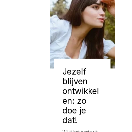
Jezelf
blijven
ontwikkel
en: zo
doe je
dat!
Wil jij het beste uit