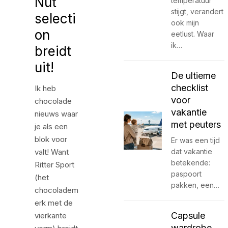
Nut
temperatuur
stijgt, verandert
selecti
ook mijn
on
eetlust. Waar
ik…
breidt
uit!
De ultieme
checklist
Ik heb
voor
chocolade
vakantie
nieuws waar
met peuters
je als een
blok voor
Er was een tijd
valt! Want
dat vakantie
betekende:
Ritter Sport
paspoort
(het
pakken, een…
chocoladem
erk met de
Capsule
vierkante
wardrobe