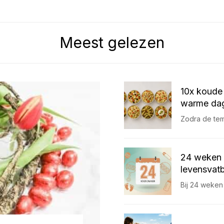
Meest gelezen
10x koude 
warme dag
Zodra de temp
24 weken 
levensvatb
Bij 24 weken