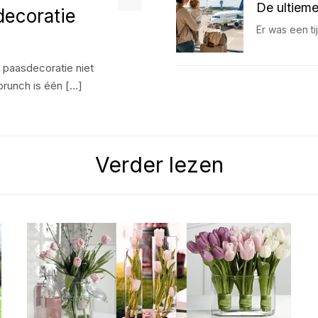
De ultieme
decoratie
Er was een t
e paasdecoratie niet
runch is één […]
Verder lezen