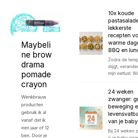
10x koude
pastasalade
lekkerste
recepten v
warme dag
Maybeli
BBQ en lun
ne brow
Zodra de temp
drama
stijgt, verande
pomade
mijn eetlust. W
crayon
24 weken
Wenkbrauw
zwanger: gr
producten
beweging 
gebruik ik al
levensvatb
vanaf dat ik
van je baby
een jaar of 12
Bij 24 weken 
ben. Door je
is je baby on