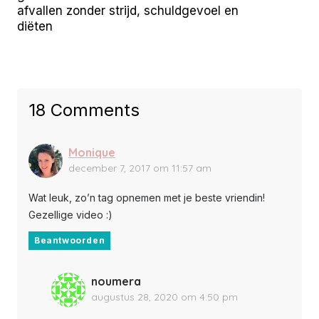
afvallen zonder strijd, schuldgevoel en
diëten
18 Comments
Monique
december 7, 2017 om 11:57 am
Wat leuk, zo’n tag opnemen met je beste vriendin!
Gezellige video :)
Beantwoorden
noumera
augustus 28, 2020 om 4:50 pm