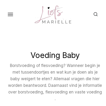
S
k
i
p
t
o
t
h
Voeding Baby
e
c
Borstvoeding of flesvoeding?­ Wanneer begin je
o
met tussendoortjes en wat kun je doen als je
n
baby weigert te eten? Allemaal vragen die hier
t
worden beantwoord. Daarnaast vind je informatie
e
over borstvoeding, flesvoeding en vaste voeding
n
.
t