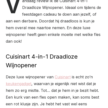
V
andaag review ik de Cuisinart 4-in-1
Draadloze Wijnopener. Ideaal om tijdens de
feestdagen cadeau te doen aan jezelf, of
aan een dierbare. Doordat hij draadloos is kun je
hem overal mee naartoe nemen. En deze luxe
wijnopener heeft geen enkele moeite met welke fles
dan ook!
Cuisinart 4-in-1 Draadloze
Wijnopener
Deze luxe wijnopener van
Cuisinart
is echt zo’n
keukengadget
, waarvan je eigenlijk niet wist dat je
hem zo erg mistte. Tot… dat je hem in je bezit hebt.
Een kurk van een fles open maken, kan soms best
een rot klusje zijn. Je hebt het vast wel eens