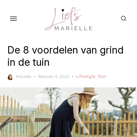
S
k
i
p
t
o
De 8 voordelen van grind
t
in de tuin
h
e
P
Mariëlle
februari 4, 2022
Lifestyle
,
Tuin
c
o
s
o
t
n
e
t
d
o
e
n
n
t