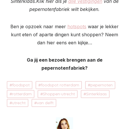
Sinterklaas.Klik hier als je
alle vestigingen
van de
pepernotenfabriek wilt bekijken.
Ben je opzoek naar meer
hotspots
waar je lekker
kunt eten of aparte dingen kunt shoppen? Neem
dan hier eens een kijkje…
Ga jij een bezoek brengen aan de
pepernotenfabriek?
foodspot
foodspot rotterdam
pepernoten
rotterdam
Shoppen-utrecht
Sinterklaas
utrecht
van delft