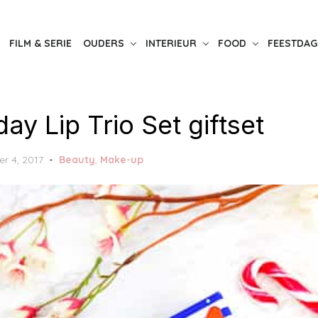
FILM & SERIE
OUDERS
INTERIEUR
FOOD
FEESTDAG
ay Lip Trio Set giftset
r 4, 2017
Beauty
,
Make-up