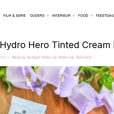
FILM & SERIE
OUDERS
INTERIEUR
FOOD
FEESTDAG
Hydro Hero Tinted Cream
2022
Beauty
,
Budget Make-up
,
Make-up
,
Skincare