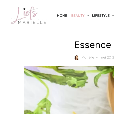
Skip
to
HOME
BEAUTY
LIFESTYLE
the
content
Essence 
Posted
Mariëlle
mei 27, 
on