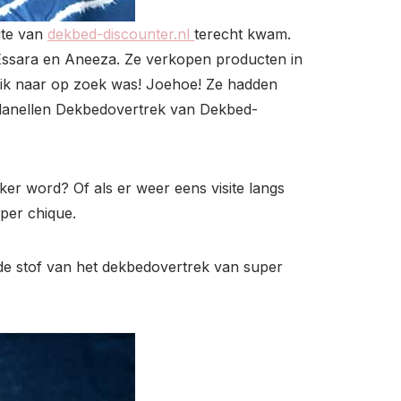
site van
dekbed-discounter.nl
terecht kwam.
Essara en Aneeza. Ze verkopen producten in
ar ik naar op zoek was! Joehoe! Ze hadden
 Flanellen Dekbedovertrek van Dekbed-
ker word? Of als er weer eens visite langs
per chique.
at de stof van het dekbedovertrek van super