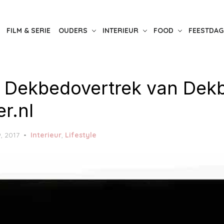
FILM & SERIE
OUDERS
INTERIEUR
FOOD
FEESTDAG
n Dekbedovertrek van Dek
r.nl
9, 2017
Interieur
,
Lifestyle