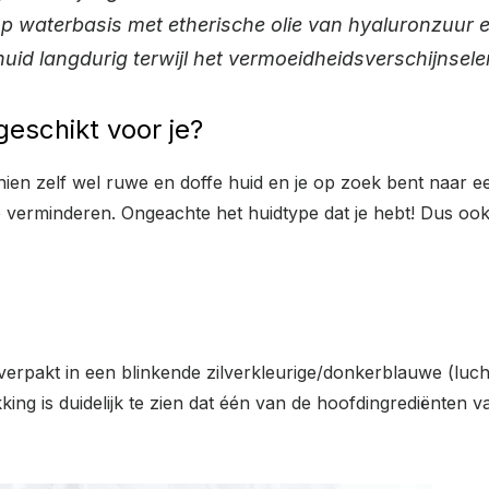
p waterbasis met etherische olie van hyaluronzuur 
id langdurig terwijl het vermoeidheidsverschijnselen
geschikt voor je?
hien zelf wel ruwe en doffe huid en je op zoek bent naar ee
 verminderen. Ongeachte het huidtype dat je hebt! Dus oo
verpakt in een blinkende zilverkleurige/donkerblauwe (luch
ng is duidelijk te zien dat één van de hoofdingrediënten 