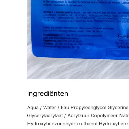
Ingrediënten
Aqua / Water / Eau Propyleenglycol Glycerin
Glycerylacrylaat / Acrylzuur Copolymeer Nat
Hydroxybenzoënhydroxethanol Hydroxybenzo