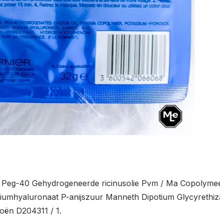
e Peg-40 Gehydrogeneerde ricinusolie Pvm / Ma Copolymee
riumhyaluronaat P-anijszuur Manneth Dipotium Glycyrethi
ën D204311 / 1.