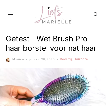
S
k
i
p
t
o
Getest | Wet Brush Pro
t
haar borstel voor nat haar
h
e
P
Mariëlle
januari 28, 2020
Beauty
,
Haircare
c
o
s
o
t
n
e
t
d
o
e
n
n
t