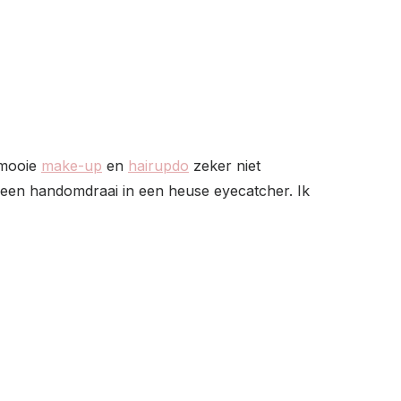
 mooie
make-up
en
hairupdo
zeker niet
in een handomdraai in een heuse eyecatcher. Ik