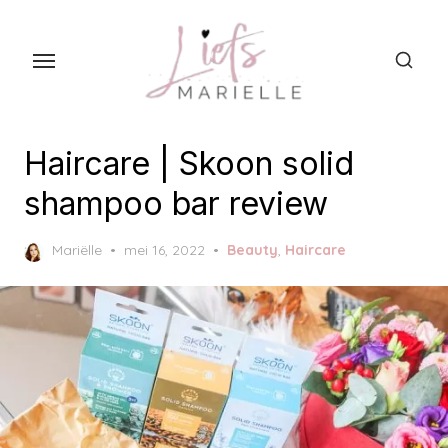
S
k
i
p
t
o
Haircare | Skoon solid
t
shampoo bar review
h
e
P
Mariëlle
mei 16, 2022
Beauty
,
Haircare
c
o
s
o
t
n
e
t
d
o
e
n
n
t