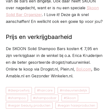
van de bars een dingetje. Ook daar heeft SKOON
over nagedacht, want er is nu een speciale
Skoon
Solid Bar Organizer
. I Love it! Deze ga ik snel
aanschaffen! En wellicht ook een goeie tip voor jou?
Prijs en verkrijgbaarheid
De SKOON Solid Shampoo Bars kosten € 7,95 en
zijn verkrijgbaar in de winkel bij o.a. Erica Kruiderijen
en de beter gesorteerde drogist/natuurwinkel.
Online te koop via Drogist.nl, Plein.nl,
Bol.com
, Bio
Amable.nl en Gezonder Winkelen.nl.
dierproefvrij
haircare
milieuvriendelijk
shampoo
shampoobar
Skoon
vegan beauty producten
vegan haarproducten