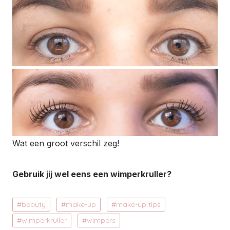
Wat een groot verschil zeg!
Gebruik jij wel eens een wimperkruller?
beauty
make-up
make-up tips
wimperkruller
wimpers