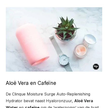
Aloë Vera en Cafeïne
De Clinque Moisture Surge Auto-Replenishing
Hydrator bevat naast Hyaloronzuur,
Aloë Vera
Water
en
cafeïne
om de ‘waterpomp’ van de huid