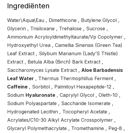
Ingrediënten
Water\Aqua\Eau , Dimethicone , Butylene Glycol ,
Glycerin , Trisiloxane , Trehalose , Sucrose ,
Ammonium Acryloyldimethyltaurate/Vp Copolymer ,
Hydroxyethyl Urea , Camellia Sinensis (Green Tea)
Leaf Extract , Silybum Marianum (Lady’S Thistle)
Extract , Betula Alba (Birch) Bark Extract ,
Saccharomyces Lysate Extract ,
Aloe Barbadensis
Leaf Water
, Thermus Thermophillus Ferment ,
Caffeine
, Sorbitol , Palmitoyl Hexapeptide-12 ,
Sodium
Hyaluronate
, Caprylyl Glycol , Oleth-10 ,
Sodium Polyaspartate , Saccharide Isomerate ,
Hydrogenated Lecithin , Tocopheryl Acetate ,
Acrylates/C10-30 Alkyl Acrylate Crosspolymer ,
Glyceryl Polymethacrylate , Tromethamine , Peg-8 ,