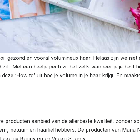
mooi, gezond en vooral volumineus haar. Helaas zijn we ni
oed zit. Met een beetje pech zit het zelfs wanneer je je be
 in deze ‘How to’ uit hoe je volume in je haar krijgt. En maakt
e producten aanbied van de allerbeste kwaliteit, zonder sch
en-, natuur- en haarliefhebbers. De producten van Maria N
, Leaping Bunny en de Vegan Society.