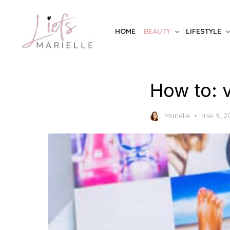
Skip
to
HOME
BEAUTY
LIFESTYLE
the
content
How to: v
Posted
Mariëlle
mei 9, 2
on