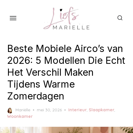
S
k
i
p
t
o
Beste Mobiele Airco’s van
t
2026: 5 Modellen Die Echt
h
Het Verschil Maken
e
c
Tijdens Warme
o
Zomerdagen
n
t
P
Mariëlle
mei 30, 2026
Interieur
,
Slaapkamer
,
e
o
Woonkamer
n
s
t
t