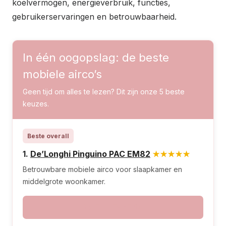
koelvermogen, energieverbruik, functies,
gebruikerservaringen en betrouwbaarheid.
In één oogopslag: de beste
mobiele airco’s
Geen tijd om alles te lezen? Dit zijn onze 5 beste
keuzes.
Beste overall
1.
De’Longhi Pinguino PAC EM82
★★★★★
Betrouwbare mobiele airco voor slaapkamer en
middelgrote woonkamer.
Bekijk prijs bij Bol