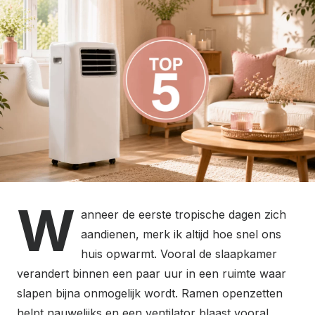
e
d
o
n
W
anneer de eerste tropische dagen zich
aandienen, merk ik altijd hoe snel ons
huis opwarmt. Vooral de slaapkamer
verandert binnen een paar uur in een ruimte waar
slapen bijna onmogelijk wordt. Ramen openzetten
helpt nauwelijks en een ventilator blaast vooral