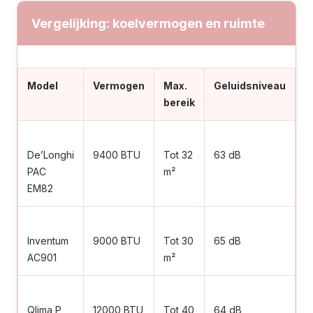
Vergelijking: koelvermogen en ruimte
Model
Vermogen
Max.
Geluidsniveau
S
bereik
De’Longhi
9400 BTU
Tot 32
63 dB
9
PAC
m²
EM82
Inventum
9000 BTU
Tot 30
65 dB
9
AC901
m²
Qlima P
12000 BTU
Tot 40
64 dB
9