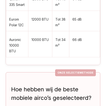
335 Smart
m²
Eurom
12000 BTU
Tot 38
65 dB
9
Polar 12C
m²
Auronic
10000 BTU
Tot 34
66 dB
8
10000
m²
BTU
ONZE SELECTIEMETHODE
Hoe hebben wij de beste
mobiele airco’s geselecteerd?