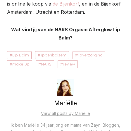
is online te koop via
de Bijenkorf
, en in de Bijenkorf
Amsterdam, Utrecht en Rotterdam.
Wat vind jij van de NARS Orgasm Afterglow Lip
Balm?
Lip Balm
lippenbalsem
lipverzorging
make-up
NARS
review
Mariëlle
View all posts by Mariëlle
Ik ben Mariëlle 34 jaar jong en mama van Zayn. Bloggen,