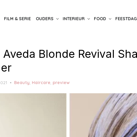
FILM & SERIE
OUDERS
INTERIEUR
FOOD
FEESTDAG
| Aveda Blonde Revival S
ner
2021
Beauty
,
Haircare
,
preview