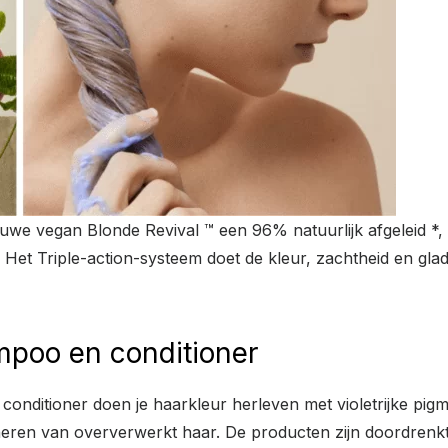
we vegan Blonde Revival ™ een 96% natuurlijk afgeleid *, v
. Het Triple-action-systeem doet de kleur, zachtheid en gla
mpoo en conditioner
ditioner doen je haarkleur herleven met violetrijke pigme
oneren van oververwerkt haar. De producten zijn doordrenk