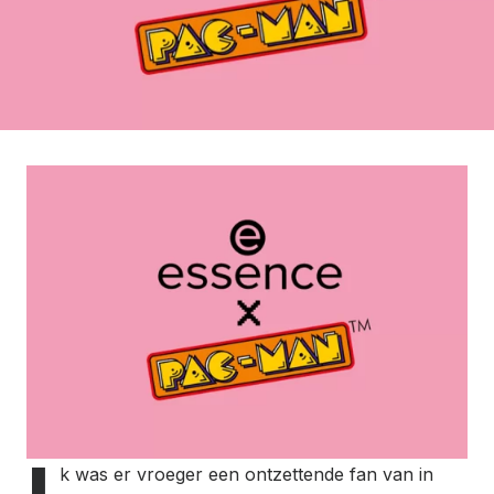
k was er vroeger een ontzettende fan van in