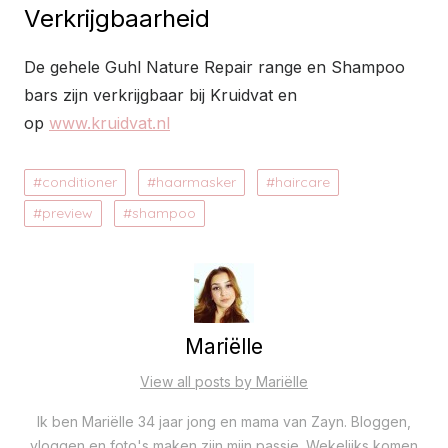
Verkrijgbaarheid
De gehele Guhl Nature Repair range en Shampoo
bars zijn verkrijgbaar bij Kruidvat en
op
www.kruidvat.nl
conditioner
haarmasker
haircare
preview
shampoo
Mariëlle
View all posts by Mariëlle
Ik ben Mariëlle 34 jaar jong en mama van Zayn. Bloggen,
vloggen en foto's maken zijn mijn passie. Wekelijks komen