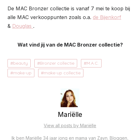
De MAC Bronzer collectie is vanaf 7 mei te koop bij
alle MAC verkooppunten zoals o.a.
de Bijenkorf
&
Douglas
.
Wat vind jij van de MAC Bronzer collectie?
beauty
Bronzer collectie
M.A.C.
make-up
make-up collectie
Mariëlle
View all posts by Mariëlle
Ik ben Mariëlle 34 jaar jong en mama van Zayn. Bloggen,