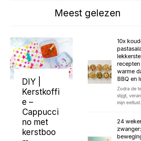
Meest gelezen
10x koud
pastasal
lekkerste
recepten
warme d
BBQ en l
DIY |
Zodra de t
Kerstkoffi
stijgt, vera
e –
mijn eetlus
Cappucci
no met
24 weke
zwanger:
kerstboo
bewegin