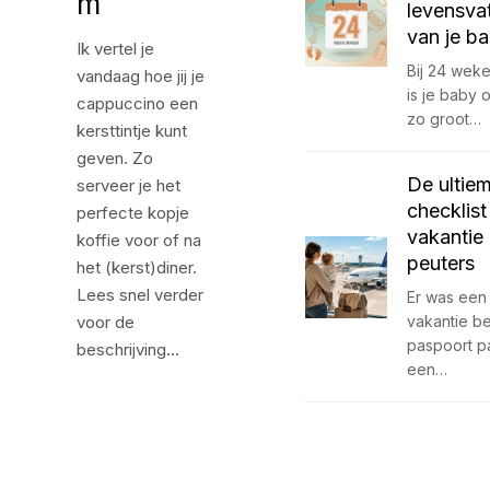
m
levensva
van je b
Ik vertel je
Bij 24 wek
vandaag hoe jij je
is je baby
cappuccino een
zo groot…
kersttintje kunt
geven. Zo
De ultie
serveer je het
checklist
perfecte kopje
vakantie
koffie voor of na
peuters
het (kerst)diner.
Lees snel verder
Er was een 
voor de
vakantie b
paspoort p
beschrijving...
een…