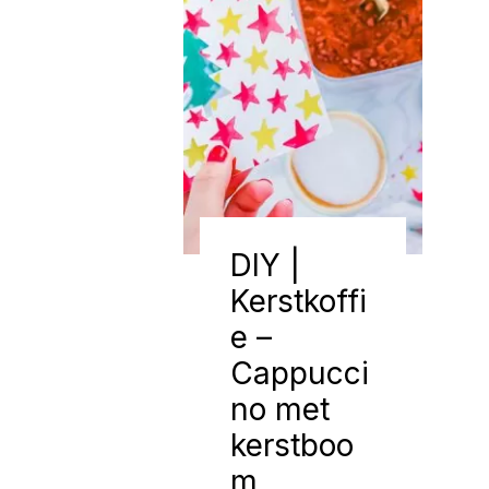
DIY |
Kerstkoffi
e –
Cappucci
no met
kerstboo
m