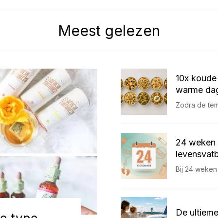
Meest gelezen
10x koude 
warme dag
Zodra de temp
24 weken 
levensvatb
Bij 24 weken
De ultieme