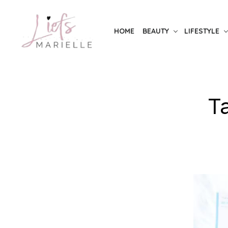
Skip
to
HOME
BEAUTY
LIFESTYLE
the
content
T