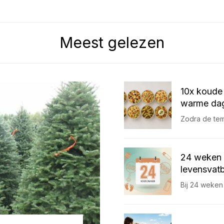
Meest gelezen
10x koude 
warme dag
Zodra de temp
24 weken 
levensvatb
Bij 24 weken