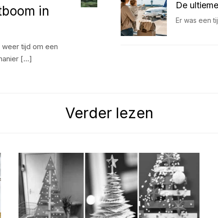
De ultieme
tboom in
Er was een t
 weer tijd om een
manier […]
Verder lezen