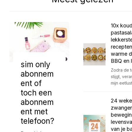
10x kou
pastasal
lekkerst
recepten
warme d
BBQ en 
sim only
Zodra de 
abonnem
stijgt, ver
ent of
mijn eetlus
toch een
abonnem
24 weke
zwanger:
ent met
bewegin
telefoon?
levensva
van je b