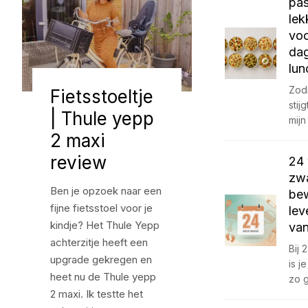
pas
lek
vo
da
lun
Zod
Fietsstoeltje
stij
| Thule yepp
mijn
2 maxi
review
24
zwa
Ben je opzoek naar een
be
fijne fietsstoel voor je
lev
kindje? Het Thule Yepp
van
achterzitje heeft een
Bij
upgrade gekregen en
is 
heet nu de Thule yepp
zo 
2 maxi. Ik testte het