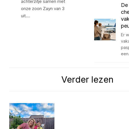
achterzitje samen met
De 
onze zoon Zayn van 3
che
uit.…
vak
peu
Er w
vak
pas
een
Verder lezen