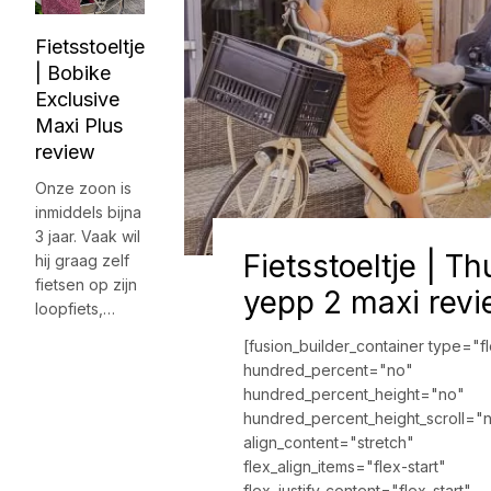
Fietsstoeltje
| Bobike
Exclusive
Maxi Plus
review
Onze zoon is
inmiddels bijna
3 jaar. Vaak wil
Fietsstoeltje | Th
hij graag zelf
fietsen op zijn
yepp 2 maxi rev
loopfiets,…
[fusion_builder_container type="f
hundred_percent="no"
hundred_percent_height="no"
hundred_percent_height_scroll="
align_content="stretch"
flex_align_items="flex-start"
flex_justify_content="flex-start"