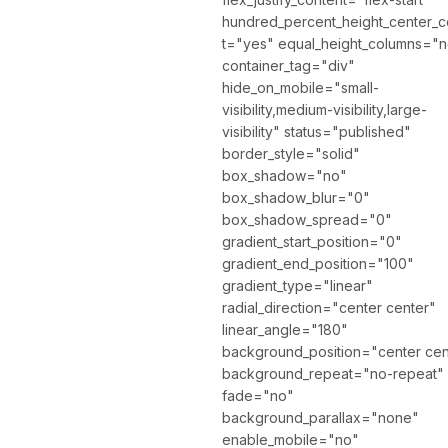
hundred_percent_height_center_c
t="yes" equal_height_columns="
container_tag="div"
hide_on_mobile="small-
visibility,medium-visibility,large-
visibility" status="published"
border_style="solid"
box_shadow="no"
box_shadow_blur="0"
box_shadow_spread="0"
gradient_start_position="0"
gradient_end_position="100"
gradient_type="linear"
radial_direction="center center"
linear_angle="180"
background_position="center cen
background_repeat="no-repeat"
fade="no"
background_parallax="none"
enable_mobile="no"