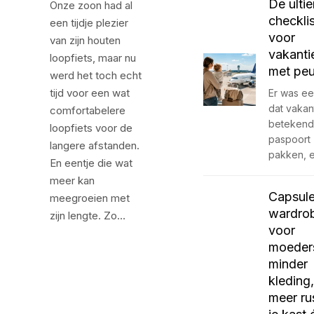
De ulti
Onze zoon had al
checklis
een tijdje plezier
voor
van zijn houten
vakanti
loopfiets, maar nu
met peu
werd het toch echt
tijd voor een wat
Er was een
dat vakan
comfortabelere
betekend
loopfiets voor de
paspoort
langere afstanden.
pakken, 
En eentje die wat
meer kan
Capsul
meegroeien met
wardro
zijn lengte. Zo…
voor
moeder
minder
kleding,
meer rus