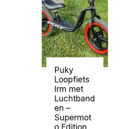
Puky
Loopfiets
lrm met
Luchtband
en –
Supermot
o Edition