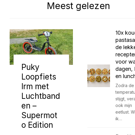
Meest gelezen
10x ko
pastasa
de lekk
recepte
voor w
Puky
dagen,
Loopfiets
en lunc
lrm met
Zodra de
temperat
Luchtband
stijgt, ve
en –
ook mijn
eetlust. 
Supermot
ik…
o Edition