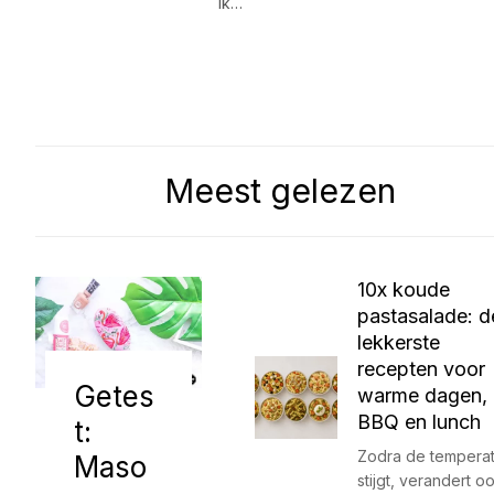
ik…
Meest gelezen
10x koude
pastasalade: d
lekkerste
recepten voor
Getes
warme dagen,
BBQ en lunch
t:
Zodra de tempera
Maso
stijgt, verandert o