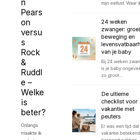
n
mijn eetlust. Waar 
Pears
on
24 weken
zwanger: groei
versu
beweging en
s
levensvatbaar
Rock
van je baby
&
Bij 24 weken zwa
is je baby ongeve
Ruddl
zo groot…
e –
Welke
De ultieme
is
checklist voor
vakantie met
beter?
peuters
Onlangs
Er was een tijd dat
maakte ik
vakantie betekend
paspoort pakken,