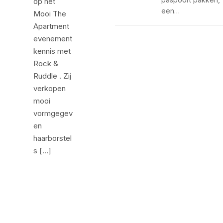
op het
een…
Mooi The
Apartment
evenement
kennis met
Rock &
Ruddle . Zij
verkopen
mooi
vormgegev
en
haarborstel
s […]