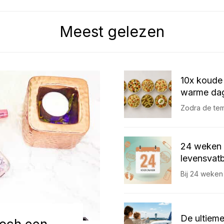
Meest gelezen
10x koude 
warme dag
Zodra de temp
24 weken 
levensvatb
Bij 24 weken
De ultieme