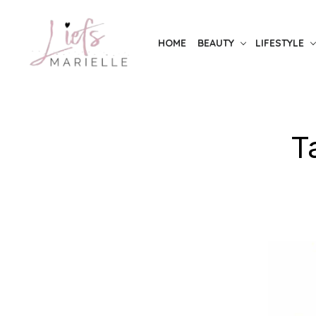
Skip
to
HOME
BEAUTY
LIFESTYLE
the
content
T